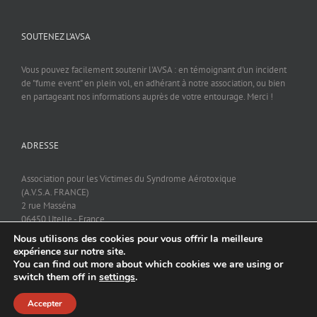
SOUTENEZ L’AVSA
Vous pouvez facilement soutenir l'AVSA : en témoignant d'un incident
de "fume event" en plein vol, en adhérant à notre association, ou bien
en partageant nos informations auprès de votre entourage. Merci !
ADRESSE
Association pour les Victimes du Syndrome Aérotoxique
(A.V.S.A. FRANCE)
2 rue Masséna
06450 Utelle - France
Nous utilisons des cookies pour vous offrir la meilleure
expérience sur notre site.
You can find out more about which cookies we are using or
switch them off in
settings
.
Accepter
Copyright 2016 AVSA | Tous droits réservés |
Mentions légales & RGPD