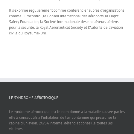
Il s’exprime régulièrement comme conférencier auprès d’organisations
comme Eurocontrol, le Conseil international des aéroports, la Flight
Safety Foundation, la Société internationale des enquêteurs aériens
pour la sécurité, la Royal Aeronautical Society et l’Autorité de l’aviation
civile du Royaume-Uni.
LE SYNDROME AÉROTOXIQUE
Le syndrome aérotoxique est le nom donné à la maladie causée par les
effets consécutifs à l'inhalation de l’air contaminé qui pressurise la
cabine d'un avion. L'AVSA informe, défend et conseille toutes les
victimes.