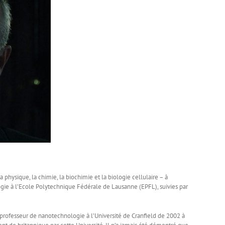
physique, la chimie, la biochimie et la biologie cellulaire – à
ogie à l’Ecole Polytechnique Fédérale de Lausanne (EPFL), suivies par
é professeur de nanotechnologie à l’Université de Cranfield de 2002 à