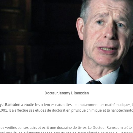
Docteur Jeremy J. Ramsden
y J. Ramsden
a étudié les sciences naturelles – et notamment les mathématiques, la 
1981. Il a effectué ses études de doctorat en physique chimique et la nanotechnol
ues vérifiés par ses pairs et écrit une douzaine de livres. Le Docteur Ramsdem a ét