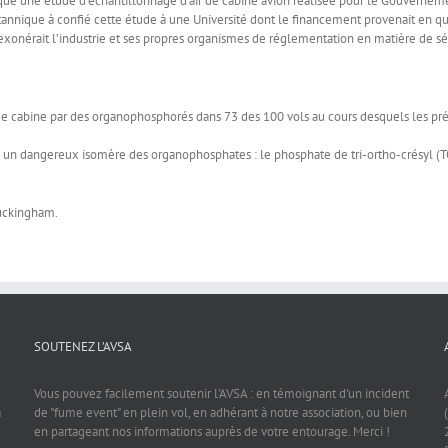
tiqué une étude d’échantillonnage d’air de cabine avion réalisée pour le Gouverneme
annique à confié cette étude à une Université dont le financement provenait en qua
d exonérait l’industrie et ses propres organismes de réglementation en matière de sé
r de cabine par des organophosphorés dans 73 des 100 vols au cours desquels les p
lé un dangereux isomère des organophosphates : le phosphate de tri-ortho-crésyl (TO
Buckingham.
SOUTENEZ L’AVSA
Vous pouvez facilement soutenir l'AVSA : en témoignant d'un incident
a
de "fume event" en plein vol, en adhérant à notre association, ou bien
en partageant nos informations auprès de votre entourage. Merci !