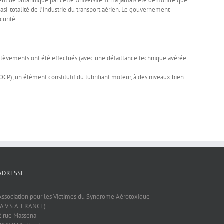
nt de britannique par cette Université. Il n’a jamais été démontré que
si-totalité de l’industrie du transport aérien. Le gouvernement
curité.
rélèvements ont été effectués (avec une défaillance technique avérée
CP), un élément constitutif du lubrifiant moteur, à des niveaux bien
ADRESSE
Association pour les Victimes du Syndrome Aérotoxique
(A.V.S.A. FRANCE)
2 rue Masséna