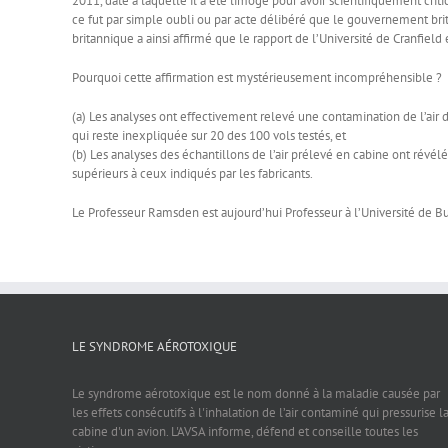
2011, date à laquelle il a été limogé pour avoir scientifiquement cri
ce fut par simple oubli ou par acte délibéré que le gouvernement brit
britannique a ainsi affirmé que le rapport de l’Université de Cranfiel
Pourquoi cette affirmation est mystérieusement incompréhensible ?
(a) Les analyses ont effectivement relevé une contamination de l’ai
qui reste inexpliquée sur 20 des 100 vols testés, et
(b) Les analyses des échantillons de l’air prélevé en cabine ont révé
supérieurs à ceux indiqués par les fabricants.
Le Professeur Ramsden est aujourd’hui Professeur à l’Université de 
LE SYNDROME AÉROTOXIQUE
Le syndrome aérotoxique est le nom donné à la maladie causée par
les effets consécutifs à l'inhalation de l’air contaminé qui pressurise l
cabine d'un avion. L'AVSA informe, défend et conseille toutes les