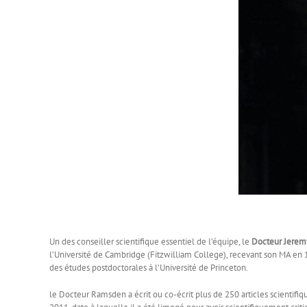
Un des conseiller scientifique essentiel de l’équipe, le
Docteur Jerem
l’Université de Cambridge (Fitzwilliam College), recevant son MA en 
des études postdoctorales à l’Université de Princeton.
le Docteur Ramsden a écrit ou co-écrit plus de 250 articles scientifiq