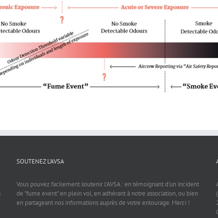
SOUTENEZ L’AVSA
Vous pouvez facilement soutenir l'AVSA : en témoignant d'un incident
a
de "fume event" en plein vol, en adhérant à notre association, ou bien
en partageant nos informations auprès de votre entourage. Merci !