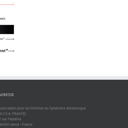
ADRESSE
Association pour les Victimes du Syndrome Aérotoxique
(A.V.S.A. FRANCE)
2 rue Masséna
06450 Utelle - France