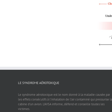
LE SYNDROME AÉROTOXIQUE
Le syndrome aérotoxique est le nom donné à la maladie causée par
les effets consécutifs à l'inhalation de l’air contaminé qui pressurise l
cabine d'un avion. L'AVSA informe, défend et conseille toutes les
victimes.