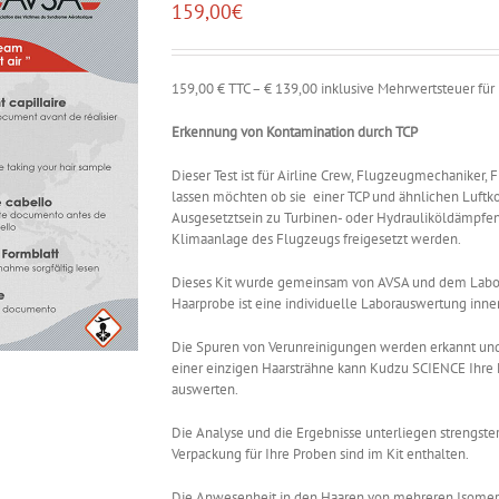
159,00
€
159,00 € TTC – € 139,00 inklusive Mehrwertsteuer für
Erkennung von Kontamination durch TCP
Dieser Test ist für Airline Crew, Flugzeugmechaniker,
lassen möchten ob sie einer TCP und ähnlichen Luftk
Ausgesetztsein zu Turbinen- oder Hydrauliköldämpfen
Klimaanlage des Flugzeugs freigesetzt werden.
Dieses Kit wurde gemeinsam von AVSA und dem Labor 
Haarprobe ist eine individuelle Laborauswertung inn
Die Spuren von Verunreinigungen werden erkannt und
einer einzigen Haarsträhne kann Kudzu SCIENCE Ihre 
auswerten.
Die Analyse und die Ergebnisse unterliegen strengster
Verpackung für Ihre Proben sind im Kit enthalten.
Die Anwesenheit in den Haaren von mehreren Isomere