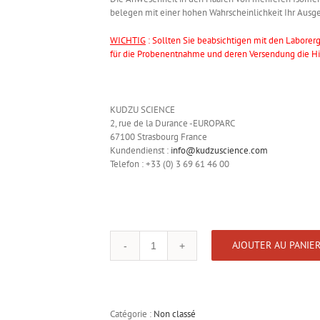
belegen mit einer hohen Wahrscheinlichkeit Ihr Aus
WICHTIG
: Sollten Sie beabsichtigen mit den Laborerg
für die Probenentnahme und deren Versendung die Hil
KUDZU SCIENCE
2, rue de la Durance -EUROPARC
67100 Strasbourg France
Kundendienst
:
info@kudzuscience.com
Telefon : +33 (0) 3 69 61 46 00
AJOUTER AU PANIE
Quantité
Catégorie :
Non classé