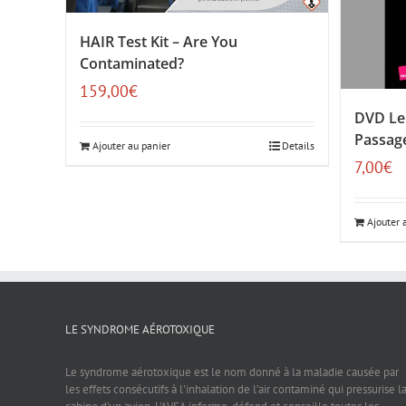
HAIR Test Kit – Are You
Contaminated?
159,00
€
DVD Le
Passage
Ajouter au panier
Details
7,00
€
Ajouter 
LE SYNDROME AÉROTOXIQUE
Le syndrome aérotoxique est le nom donné à la maladie causée par
les effets consécutifs à l'inhalation de l’air contaminé qui pressurise l