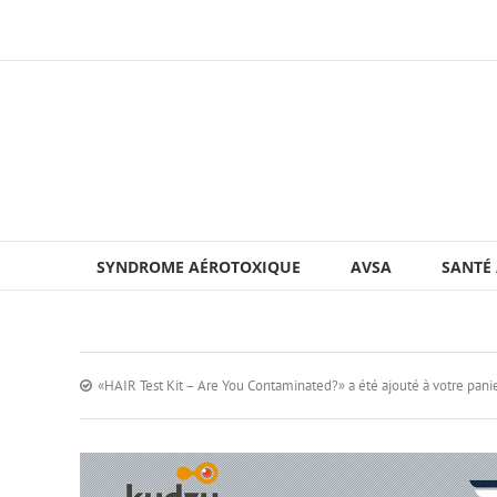
SYNDROME AÉROTOXIQUE
AVSA
SANTÉ
«HAIR Test Kit – Are You Contaminated?» a été ajouté à votre panie