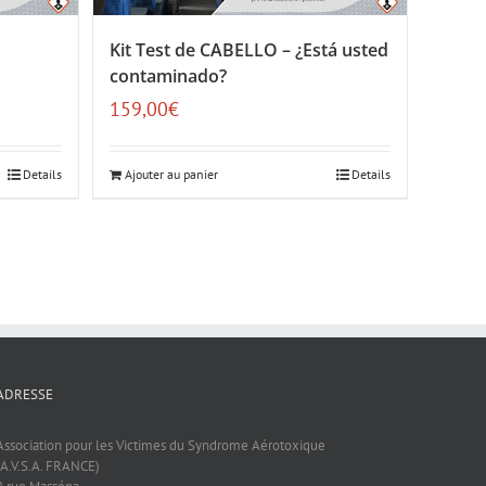
Kit Test de CABELLO – ¿Está usted
contaminado?
159,00
€
Details
Ajouter au panier
Details
ADRESSE
Association pour les Victimes du Syndrome Aérotoxique
(A.V.S.A. FRANCE)