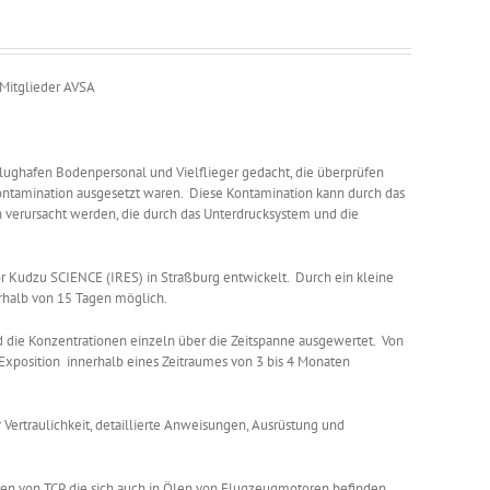
 Mitglieder AVSA
 Flughafen Bodenpersonal und Vielflieger gedacht, die überprüfen
ontamination ausgesetzt waren. Diese Kontamination kann durch das
 verursacht werden, die durch das Unterdrucksystem und die
Kudzu SCIENCE (IRES) in Straßburg entwickelt. Durch ein kleine
erhalb von 15 Tagen möglich.
 die Konzentrationen einzeln über die Zeitspanne ausgewertet. Von
Exposition innerhalb eines Zeitraumes von 3 bis 4 Monaten
 Vertraulichkeit, detaillierte Anweisungen, Ausrüstung und
n von TCP, die sich auch in Ölen von Flugzeugmotoren befinden,