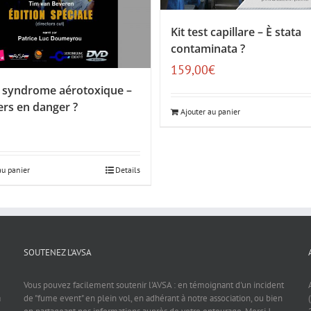
Kit test capillare – È stata
contaminata ?
159,00
€
 syndrome aérotoxique –
rs en danger ?
Ajouter au panier
au panier
Details
SOUTENEZ L’AVSA
Vous pouvez facilement soutenir l'AVSA : en témoignant d'un incident
a
de "fume event" en plein vol, en adhérant à notre association, ou bien